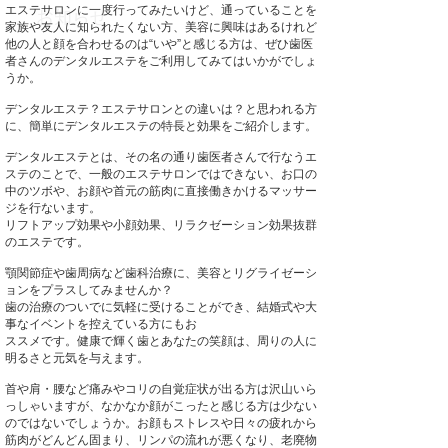
エステサロンに一度行ってみたいけど、通っていることを
お知らせ
家族や友人に知られたくない方、美容に興味はあるけれど
他の人と顔を合わせるのは“いや”と感じる方は、ぜひ歯医
者さんのデンタルエステをご利用してみてはいかがでしょ
うか。
デンタルエステ？エステサロンとの違いは？と思われる方
に、簡単にデンタルエステの特長と効果をご紹介します。
デンタルエステとは、その名の通り歯医者さんで行なうエ
ステのことで、一般のエステサロンではできない、お口の
中のツボや、お顔や首元の筋肉に直接働きかけるマッサー
ジを行ないます。
リフトアップ効果や小顔効果、リラクゼーション効果抜群
のエステです。
顎関節症や歯周病など歯科治療に、美容とリグライゼーシ
ョンをプラスしてみませんか？
歯の治療のついでに気軽に受けることができ、結婚式や大
事なイベントを控えている方にもお
ススメです。健康で輝く歯とあなたの笑顔は、周りの人に
明るさと元気を与えます。
首や肩・腰など痛みやコリの自覚症状が出る方は沢山いら
っしゃいますが、なかなか顔がこったと感じる方は少ない
のではないでしょうか。お顔もストレスや日々の疲れから
筋肉がどんどん固まり、リンパの流れが悪くなり、老廃物