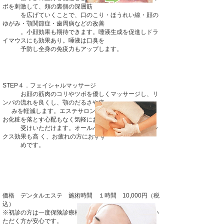
ボを刺激して、頬の裏側の深層筋
を広げていくことで、口のこり・ほうれい線・顔の
ゆがみ・顎関節症・歯周病などの改善
。小顔効果も期待できます。唾液生成を促進しドラ
イマウスにも効果あり。唾液は口臭を
予防し全身の免疫力もアップします。
STEP４．フェイシャルマッサージ
お顔の筋肉のコリやツボを優しくマッサージし、リ
ンパの流れを良くし、顎のだるさや痛
みを軽減します。エステサロンではありませんので、
お化粧を落とす心配もなく気軽にお
受けいただけます。オールハンドで行うのでリラッ
クス効果も高 く、お疲れの方におすす
めです。
価格 デンタルエステ 施術時間 １時間 10,000円（税
込）
※初診の方は一度保険診療枠にてDrによる診療を受けてい
ただく方が安心です。