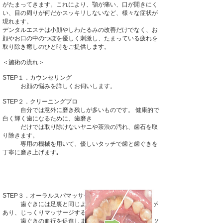
がたまってきます。これにより、顎が痛い、口が開きにく
い、目の周りが何だかスッキリしないなど、様々な症状が
現れます。
デンタルエステは小顔やしわたるみの改善だけでなく、お
顔やお口の中のつぼを優しく刺激し、たまっている疲れを
取り除き癒しのひと時をご提供します。
＜施術の流れ＞
STEP１．カウンセリング
お顔の悩みを詳しくお伺いします。
STEP２．クリーニングプロ
自分では意外に磨き残しが多いものです。 健康的で
白く輝く歯になるために、歯磨き
だけでは取り除けないヤニや茶渋の汚れ、歯石を取
り除きます。
専用の機械を用いて、優しいタッチで歯と歯ぐきを
丁寧に磨き上げます｡
STEP３．オーラルスパマッサージ
歯ぐきには足裏と同じように全身につながるツボが
あり、じっくりマッサージすることで
歯ぐきの血行を促進します。お口の中の40箇所のツ