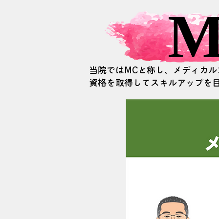
M
M
当院ではMCと称し、メディカ
​資格を取得してスキルアップを