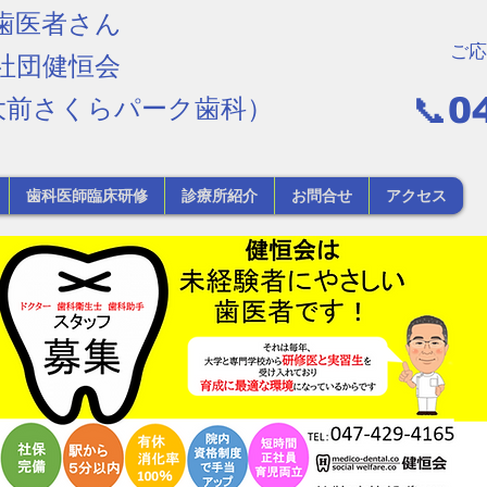
歯医者さん
ご応
人社団健恒会
📞0
大前さくらパーク歯科）
歯科医師臨床研修
診療所紹介
お問合せ
アクセス