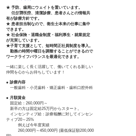
★ 予防、歯周にウェイトを置いています。
低侵襲医療、清潔診療、患者さんとの情報共
お知らせ
有が診療方針です。
★ 患者担当制なので、衛生士本来の仕事に集中
できます。
★ 社会保険・退職金制度・福利厚生・就業規定
が充実しています。
★子育て支援として、短時間正社員制度を導入。
勤務の時間や曜日を調整することができるので
ワークライフバランスを最適化できます。
一緒に楽しく長く活躍して、働いてくれる新しい
仲間を心からお待ちしています！
● 診療内容
一般歯科・小児歯科・矯正歯科・歯科口腔外科
● 月額賃金
固定給：260,000円～
新卒の方は固定給25万円からスタート。
インセンティブ給：診療報酬に対してインセン
ティブ20～25%
例えば今年度実績
260,000円～450,000円 (最低保証額200,000
円)